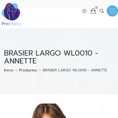
Pasar
0
al
contenido
principal
BRASIER LARGO WL0010 -
ANNETTE
Ruta
Inicio
Productos
BRASIER LARGO WL0010 - ANNETTE
de
navegación